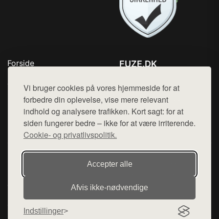
Forside
FUZE.DK
Produkter
Tlf. 78768672
Top Rabatter
Vi bruger cookies på vores hjemmeside for at
Mail:
hej@want.dk
Kontakt
forbedre din oplevelse, vise mere relevant
indhold og analysere trafikken. Kort sagt: for at
Cookie- og privatlivspolitik
siden fungerer bedre – ikke for at være irriterende.
Cookie- og privatlivspolitik.
Denne side er en del af want.dk, der udgiver en række
Accepter alle
hjemmesider med præsentation af forskellige produkter fra
diverse webshops. Der sælges ikke varer fra denne side - vi
Afvis ikke‑nødvendige
henviser til de shops, som sælger varen. Vi har heller ikke
varerne på lager.
Indstillinger