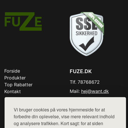
Forside
FUZE.DK
Produkter
Tlf. 78768672
Top Rabatter
Mail:
hej@want.dk
Kontakt
Cookie- og privatlivspolitik
Vi bruger cookies på vores hjemmeside for at
forbedre din oplevelse, vise mere relevant indhold
og analysere trafikken. Kort sagt: for at siden