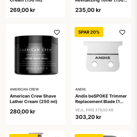
ml)
269,00 kr
235,00 kr
SPAR 20%
AMERICAN CREW
ANDIS
American Crew Shave
Andis beSPOKE Trimmer
Lather Cream (250 ml)
Replacement Blade (1
stk)
VEJL. PRIS 379,00 KR
280,00 kr
303,20 kr