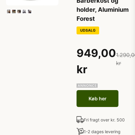
Barberkost og
holder, Aluminium
Forest
UDSALG
949,00
1.290,0
kr
kr
Køb her
Fri fragt over kr. 500
1-2 dages levering