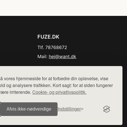
FUZE.DK
Tlf. 78768672
Mail:
hej@want.dk
Cookie- og privatlivspolitik
å vores hjemmeside for at forbedre din oplevelse, vise
ld og analysere trafikken. Kort sagt: for at siden fungerer
være irriterende.
Cookie- og privatlivspolitik.
r sælges ikke varer fra denne side - vi henviser til de shops,
Afvis ikke‑nødvendige
Indstillinger