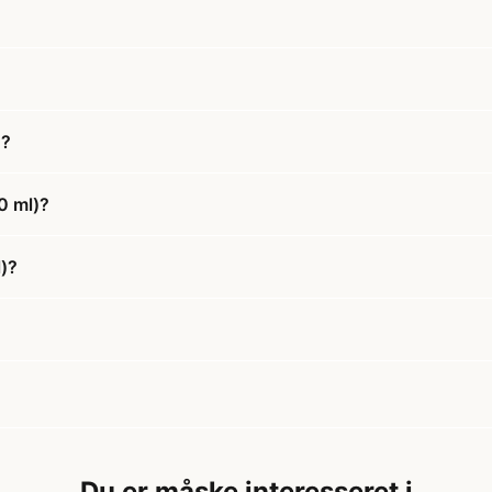
)?
0 ml)?
)?
Du er måske interesseret i