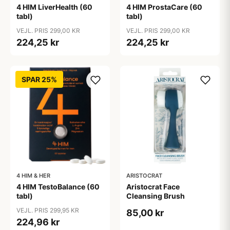
4 HIM LiverHealth (60
4 HIM ProstaCare (60
tabl)
tabl)
VEJL. PRIS 299,00 KR
VEJL. PRIS 299,00 KR
224,25 kr
224,25 kr
SPAR 25%
4 HIM & HER
ARISTOCRAT
4 HIM TestoBalance (60
Aristocrat Face
tabl)
Cleansing Brush
VEJL. PRIS 299,95 KR
85,00 kr
224,96 kr