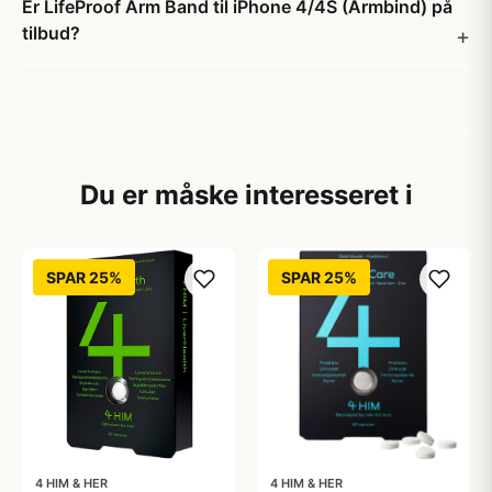
Er LifeProof Arm Band til iPhone 4/4S (Armbind) på
tilbud?
Du er måske interesseret i
SPAR 25%
SPAR 25%
4 HIM & HER
4 HIM & HER