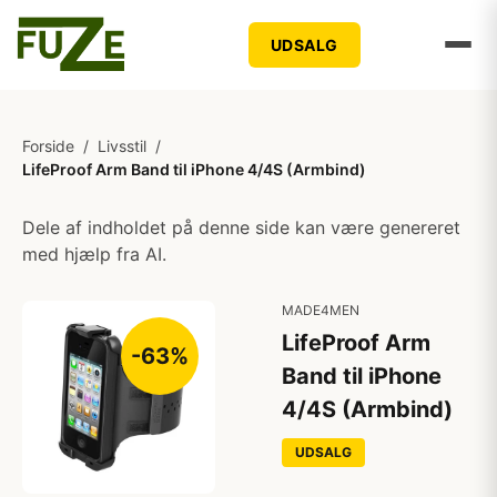
UDSALG
Forside
/
Livsstil
/
LifeProof Arm Band til iPhone 4/4S (Armbind)
Dele af indholdet på denne side kan være genereret
med hjælp fra AI.
MADE4MEN
LifeProof Arm
-63%
Band til iPhone
4/4S (Armbind)
UDSALG