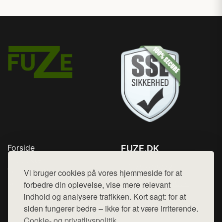
Forside
FUZE.DK
Produkter
Tlf. 78768672
Top Rabatter
Vi bruger cookies på vores hjemmeside for at
Mail:
hej@want.dk
Kontakt
forbedre din oplevelse, vise mere relevant
indhold og analysere trafikken. Kort sagt: for at
Cookie- og privatlivspolitik
siden fungerer bedre – ikke for at være irriterende.
Cookie- og privatlivspolitik.