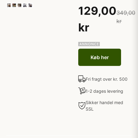
129,00
349,00
kr
kr
Køb her
Fri fragt over kr. 500
1-2 dages levering
Sikker handel med
SSL