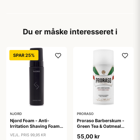
Du er måske interesseret i
SPAR 25%
NJORD
PRORASO
Njord Foam - Anti-
Proraso Barberskum -
Irritation Shaving Foam
Green Tea & Oatmeal
(200 ml)
(300 ml)
VEJL. PRIS 99,95 KR
55,00 kr