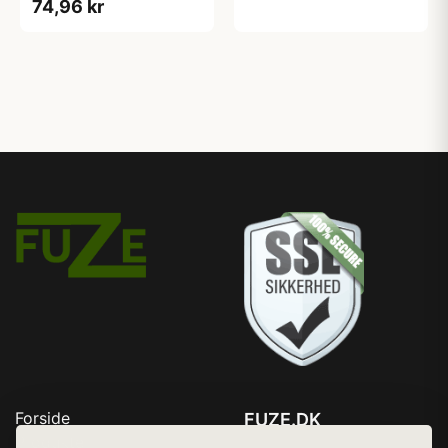
74,96 kr
Forside
FUZE.DK
Produkter