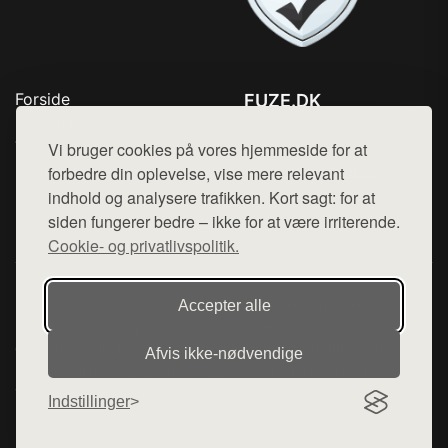
Forside
FUZE.DK
Produkter
Tlf. 78768672
Top Rabatter
Vi bruger cookies på vores hjemmeside for at
Mail:
hej@want.dk
Kontakt
forbedre din oplevelse, vise mere relevant
indhold og analysere trafikken. Kort sagt: for at
Cookie- og privatlivspolitik
siden fungerer bedre – ikke for at være irriterende.
Cookie- og privatlivspolitik.
Denne side er en del af want.dk, der udgiver en række
Accepter alle
hjemmesider med præsentation af forskellige produkter fra
diverse webshops. Der sælges ikke varer fra denne side - vi
Afvis ikke‑nødvendige
henviser til de shops, som sælger varen. Vi har heller ikke
varerne på lager.
Indstillinger
© 2026 fuze.dk. Alle rettigheder forbeholdes.