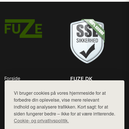
Forside
FUZE.DK
Produkter
Tlf. 78768672
Top Rabatter
Vi bruger cookies på vores hjemmeside for at
Mail:
hej@want.dk
Kontakt
forbedre din oplevelse, vise mere relevant
indhold og analysere trafikken. Kort sagt: for at
Cookie- og privatlivspolitik
siden fungerer bedre – ikke for at være irriterende.
Cookie- og privatlivspolitik.