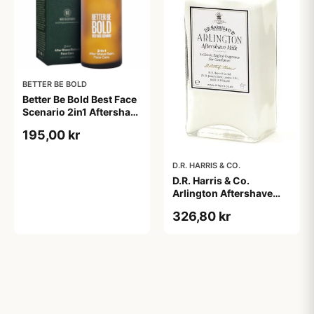
BETTER BE BOLD
Better Be Bold Best Face
Scenario 2in1 Aftershave
Balm & Face Cream (50
195,00 kr
ml)
D.R. HARRIS & CO.
D.R. Harris & Co.
Arlington Aftershave
Milk (100 ml)
326,80 kr