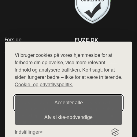
Forside
FUZE.DK
Produkter
Tlf. 78768672
Top Rabatter
Vi bruger cookies på vores hjemmeside for at
Mail:
hej@want.dk
Kontakt
forbedre din oplevelse, vise mere relevant
indhold og analysere trafikken. Kort sagt: for at
Cookie- og privatlivspolitik
siden fungerer bedre – ikke for at være irriterende.
Cookie- og privatlivspolitik.
Denne side er en del af want.dk, der udgiver en række
Accepter alle
hjemmesider med præsentation af forskellige produkter fra
diverse webshops. Der sælges ikke varer fra denne side - vi
Afvis ikke‑nødvendige
henviser til de shops, som sælger varen. Vi har heller ikke
varerne på lager.
Indstillinger