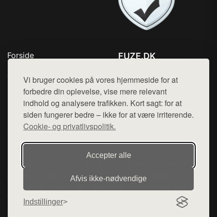
Forside
FUZE.DK
Produkter
Tlf. 78768672
Top Rabatter
Vi bruger cookies på vores hjemmeside for at
Mail:
hej@want.dk
Kontakt
forbedre din oplevelse, vise mere relevant
indhold og analysere trafikken. Kort sagt: for at
Cookie- og privatlivspolitik
siden fungerer bedre – ikke for at være irriterende.
Cookie- og privatlivspolitik.
Denne side er en del af want.dk, der udgiver en række
Accepter alle
hjemmesider med præsentation af forskellige produkter fra
diverse webshops. Der sælges ikke varer fra denne side - vi
Afvis ikke‑nødvendige
henviser til de shops, som sælger varen. Vi har heller ikke
varerne på lager.
Indstillinger