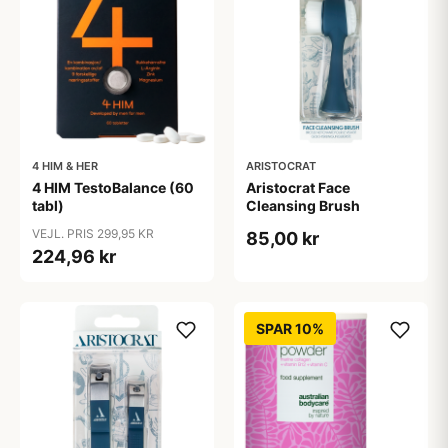
4 HIM & HER
ARISTOCRAT
4 HIM TestoBalance (60
Aristocrat Face
tabl)
Cleansing Brush
VEJL. PRIS 299,95 KR
85,00 kr
224,96 kr
SPAR 10%