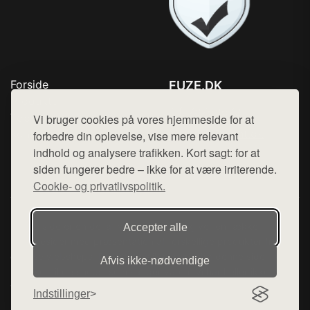
Forside
FUZE.DK
Produkter
Tlf. 78768672
Top Rabatter
Vi bruger cookies på vores hjemmeside for at
Mail:
hej@want.dk
Kontakt
forbedre din oplevelse, vise mere relevant
indhold og analysere trafikken. Kort sagt: for at
Cookie- og privatlivspolitik
siden fungerer bedre – ikke for at være irriterende.
Cookie- og privatlivspolitik.
Denne side er en del af want.dk, der udgiver en række
Accepter alle
hjemmesider med præsentation af forskellige produkter fra
diverse webshops. Der sælges ikke varer fra denne side - vi
Afvis ikke‑nødvendige
henviser til de shops, som sælger varen. Vi har heller ikke
varerne på lager.
Indstillinger