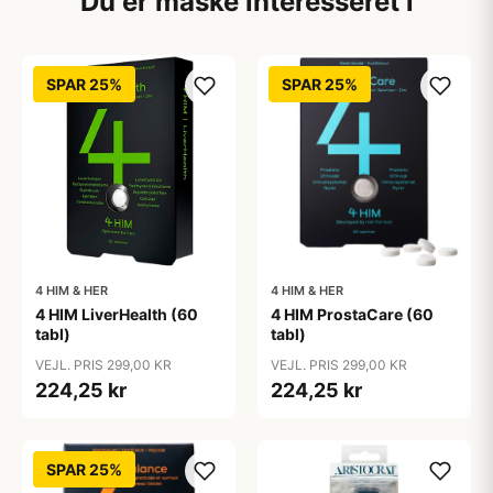
Du er måske interesseret i
SPAR 25%
SPAR 25%
4 HIM & HER
4 HIM & HER
4 HIM LiverHealth (60
4 HIM ProstaCare (60
tabl)
tabl)
VEJL. PRIS 299,00 KR
VEJL. PRIS 299,00 KR
224,25 kr
224,25 kr
SPAR 25%