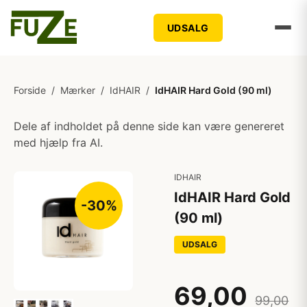
UDSALG
Forside
/
Mærker
/
IdHAIR
/
IdHAIR Hard Gold (90 ml)
Dele af indholdet på denne side kan være genereret
med hjælp fra AI.
IDHAIR
IdHAIR Hard Gold
-30%
(90 ml)
UDSALG
69,00
99,00