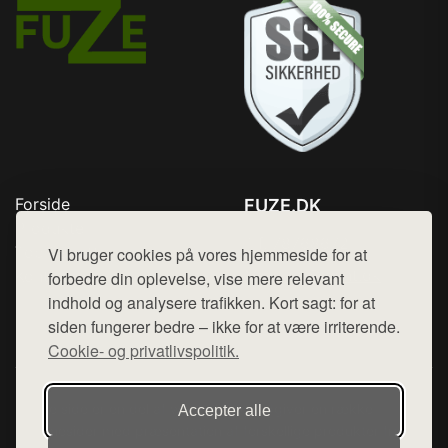
Forside
FUZE.DK
Produkter
Tlf. 78768672
Top Rabatter
Vi bruger cookies på vores hjemmeside for at
Mail:
hej@want.dk
Kontakt
forbedre din oplevelse, vise mere relevant
indhold og analysere trafikken. Kort sagt: for at
Cookie- og privatlivspolitik
siden fungerer bedre – ikke for at være irriterende.
Cookie- og privatlivspolitik.
Denne side er en del af want.dk, der udgiver en række
Accepter alle
hjemmesider med præsentation af forskellige produkter fra