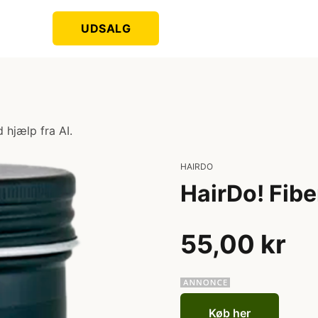
UDSALG
 hjælp fra AI.
HAIRDO
HairDo! Fibe
55,00 kr
Køb her