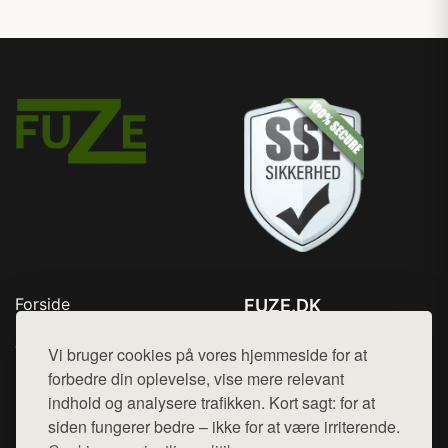
Forside
FUZE.DK
Produkter
Tlf. 78768672
Top Rabatter
Vi bruger cookies på vores hjemmeside for at
Mail:
hej@want.dk
Kontakt
forbedre din oplevelse, vise mere relevant
indhold og analysere trafikken. Kort sagt: for at
Cookie- og privatlivspolitik
siden fungerer bedre – ikke for at være irriterende.