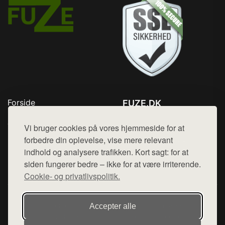
Forside
FUZE.DK
Produkter
Tlf. 78768672
Top Rabatter
Vi bruger cookies på vores hjemmeside for at
Mail:
hej@want.dk
Kontakt
forbedre din oplevelse, vise mere relevant
indhold og analysere trafikken. Kort sagt: for at
Cookie- og privatlivspolitik
siden fungerer bedre – ikke for at være irriterende.
Cookie- og privatlivspolitik.
Denne side er en del af want.dk, der udgiver en række
Accepter alle
hjemmesider med præsentation af forskellige produkter fra