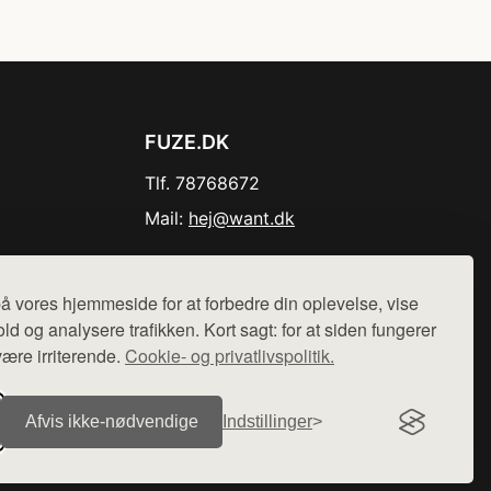
FUZE.DK
Tlf. 78768672
Mail:
hej@want.dk
Cookie- og privatlivspolitik
å vores hjemmeside for at forbedre din oplevelse, vise
ld og analysere trafikken. Kort sagt: for at siden fungerer
være irriterende.
Cookie- og privatlivspolitik.
r sælges ikke varer fra denne side - vi henviser til de shops,
Afvis ikke‑nødvendige
Indstillinger