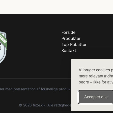
Forside
Produkter
Top Rabatter
Kontakt
Vi bruger cookies p
mere relevant indho
bedre – ikke for at 
r med præsentation af forskellige produkter fra diverse webshops. De
Accepter alle
© 2026 fuze.dk. Alle rettigheder forbeholdes.