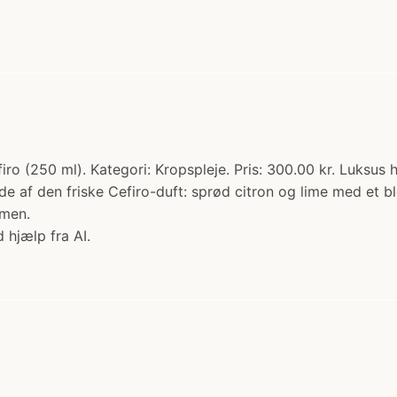
ro (250 ml). Kategori: Kropspleje. Pris: 300.00 kr. Luks
e af den friske Cefiro-duft: sprød citron og lime med et b
4men.
 hjælp fra AI.