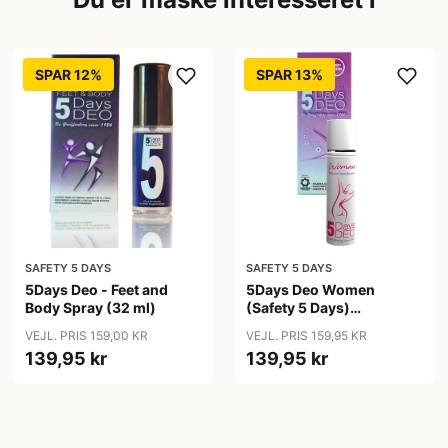
SPAR 12%
SPAR 13%
SAFETY 5 DAYS
SAFETY 5 DAYS
5Days Deo - Feet and
5Days Deo Women
Body Spray (32 ml)
(Safety 5 Days)
Antiperspirant
VEJL. PRIS 159,00 KR
VEJL. PRIS 159,95 KR
139,95 kr
139,95 kr