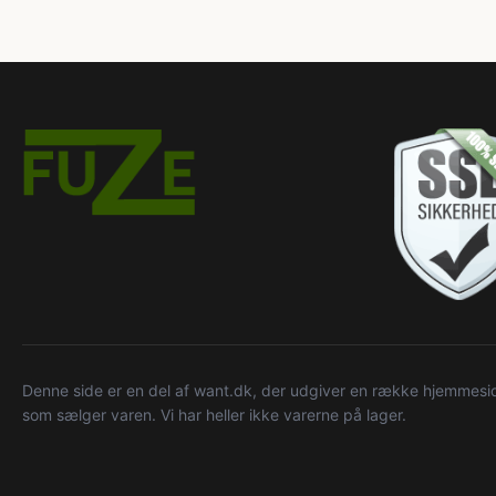
Denne side er en del af want.dk, der udgiver en række hjemmeside
som sælger varen. Vi har heller ikke varerne på lager.