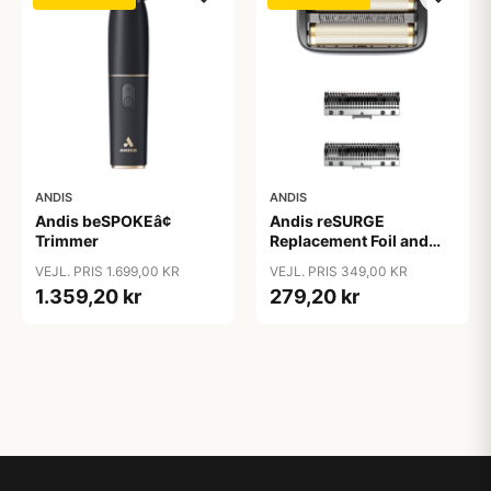
ANDIS
ANDIS
Andis beSPOKEâ¢
Andis reSURGE
Trimmer
Replacement Foil and
Cutters
VEJL. PRIS 1.699,00 KR
VEJL. PRIS 349,00 KR
1.359,20 kr
279,20 kr