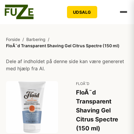
UDSALG
Forside
/
Barbering
/
FloÃ¯d Transparent Shaving Gel Citrus Spectre (150 ml)
Dele af indholdet på denne side kan være genereret
med hjælp fra AI.
FLOÃ¯D
FloÃ¯d
Transparent
Shaving Gel
Citrus Spectre
(150 ml)