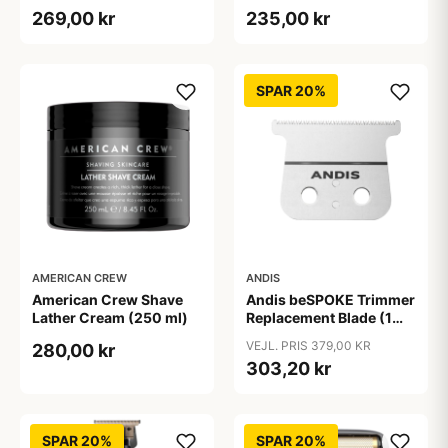
ml)
269,00 kr
235,00 kr
SPAR 20%
AMERICAN CREW
ANDIS
American Crew Shave
Andis beSPOKE Trimmer
Lather Cream (250 ml)
Replacement Blade (1
stk)
VEJL. PRIS 379,00 KR
280,00 kr
303,20 kr
SPAR 20%
SPAR 20%