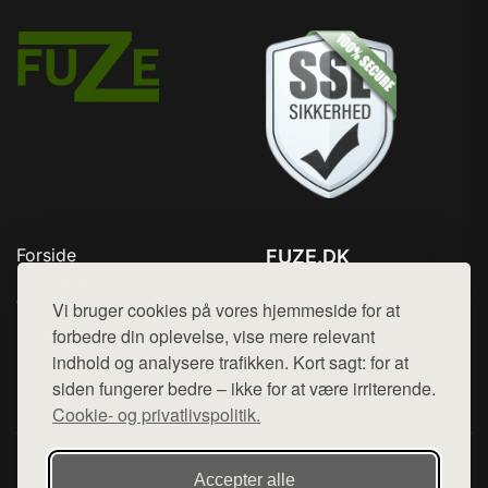
Forside
FUZE.DK
Produkter
Tlf. 78768672
Top Rabatter
Vi bruger cookies på vores hjemmeside for at
Mail:
hej@want.dk
Kontakt
forbedre din oplevelse, vise mere relevant
indhold og analysere trafikken. Kort sagt: for at
Cookie- og privatlivspolitik
siden fungerer bedre – ikke for at være irriterende.
Cookie- og privatlivspolitik.
Denne side er en del af want.dk, der udgiver en række
Accepter alle