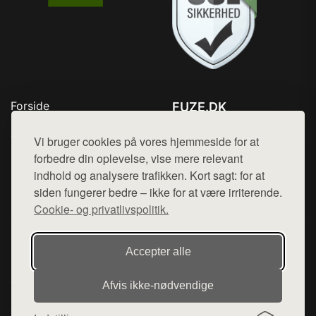
Forside
FUZE.DK
Produkter
Tlf. 78768672
Top Rabatter
Vi bruger cookies på vores hjemmeside for at
Mail:
hej@want.dk
Kontakt
forbedre din oplevelse, vise mere relevant
indhold og analysere trafikken. Kort sagt: for at
Cookie- og privatlivspolitik
siden fungerer bedre – ikke for at være irriterende.
Cookie- og privatlivspolitik.
Denne side er en del af want.dk, der udgiver en række
Accepter alle
hjemmesider med præsentation af forskellige produkter fra
diverse webshops. Der sælges ikke varer fra denne side - vi
Afvis ikke‑nødvendige
henviser til de shops, som sælger varen. Vi har heller ikke
varerne på lager.