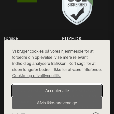
Forside
FUZE.DK
Produkter
Tlf. 78768672
Top Rabatter
Vi bruger cookies på vores hjemmeside for at
Mail:
hej@want.dk
Kontakt
forbedre din oplevelse, vise mere relevant
indhold og analysere trafikken. Kort sagt: for at
Cookie- og privatlivspolitik
siden fungerer bedre – ikke for at være irriterende.
Cookie- og privatlivspolitik.
Denne side er en del af want.dk, der udgiver en række
Accepter alle
hjemmesider med præsentation af forskellige produkter fra
diverse webshops. Der sælges ikke varer fra denne side - vi
Afvis ikke‑nødvendige
henviser til de shops, som sælger varen. Vi har heller ikke
varerne på lager.