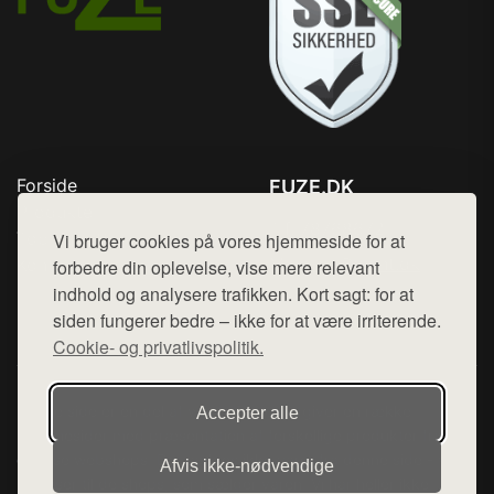
Forside
FUZE.DK
Produkter
Tlf. 78768672
Top Rabatter
Vi bruger cookies på vores hjemmeside for at
Mail:
hej@want.dk
Kontakt
forbedre din oplevelse, vise mere relevant
indhold og analysere trafikken. Kort sagt: for at
Cookie- og privatlivspolitik
siden fungerer bedre – ikke for at være irriterende.
Cookie- og privatlivspolitik.
Denne side er en del af want.dk, der udgiver en række
Accepter alle
hjemmesider med præsentation af forskellige produkter fra
diverse webshops. Der sælges ikke varer fra denne side - vi
Afvis ikke‑nødvendige
henviser til de shops, som sælger varen. Vi har heller ikke