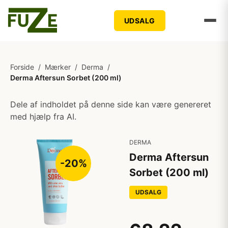
UDSALG
Forside
/
Mærker
/
Derma
/
Derma Aftersun Sorbet (200 ml)
Dele af indholdet på denne side kan være genereret
med hjælp fra AI.
DERMA
Derma Aftersun
-20%
Sorbet (200 ml)
UDSALG