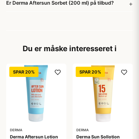
Er Derma Aftersun Sorbet (200 ml) på tilbud?
Du er måske interesseret i
SPAR 20%
SPAR 20%
DERMA
DERMA
Derma Aftersun Lotion
Derma Sun Sollotion