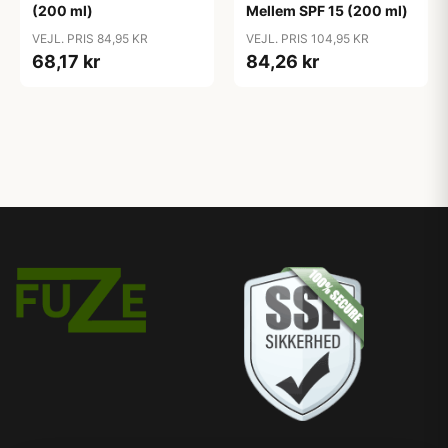
(200 ml)
Mellem SPF 15 (200 ml)
VEJL. PRIS 84,95 KR
VEJL. PRIS 104,95 KR
68,17 kr
84,26 kr