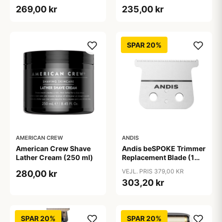
ml)
269,00 kr
235,00 kr
SPAR 20%
AMERICAN CREW
ANDIS
American Crew Shave
Andis beSPOKE Trimmer
Lather Cream (250 ml)
Replacement Blade (1
stk)
VEJL. PRIS 379,00 KR
280,00 kr
303,20 kr
SPAR 20%
SPAR 20%