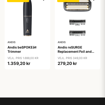
ANDIS
ANDIS
Andis beSPOKEâ¢
Andis reSURGE
Trimmer
Replacement Foil and
Cutters
VEJL. PRIS 1.699,00 KR
VEJL. PRIS 349,00 KR
1.359,20 kr
279,20 kr