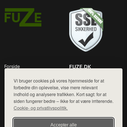
Forside
FUZE.DK
Produkter
Tlf. 78768672
Top Rabatter
Vi bruger cookies på vores hjemmeside for at
Mail:
hej@want.dk
Kontakt
forbedre din oplevelse, vise mere relevant
indhold og analysere trafikken. Kort sagt: for at
Cookie- og privatlivspolitik
siden fungerer bedre – ikke for at være irriterende.
Cookie- og privatlivspolitik.
Denne side er en del af want.dk, der udgiver en række
Accepter alle