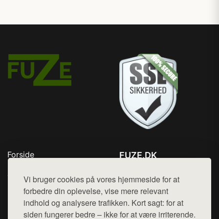
Forside
FUZE.DK
Produkter
Tlf. 78768672
Top Rabatter
Vi bruger cookies på vores hjemmeside for at
Mail:
hej@want.dk
Kontakt
forbedre din oplevelse, vise mere relevant
indhold og analysere trafikken. Kort sagt: for at
Cookie- og privatlivspolitik
siden fungerer bedre – ikke for at være irriterende.