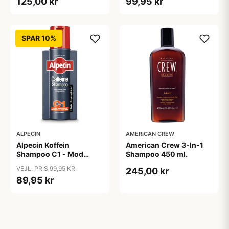
125,00 kr
99,95 kr
SPAR 10%
ALPECIN
AMERICAN CREW
Alpecin Koffein
American Crew 3-In-1
Shampoo C1 - Mod
Shampoo 450 ml.
Hårtab (375ml)
VEJL. PRIS 99,95 KR
245,00 kr
89,95 kr