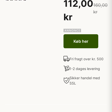
112,00
160,00
kr
kr
Køb her
Fri fragt over kr. 500
1-2 dages levering
Sikker handel med
SSL