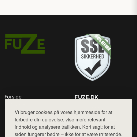
Forside
FUZE.DK
Produkter
Tlf. 78768672
Top Rabatter
Vi bruger cookies på vores hjemmeside for at
Mail:
hej@want.dk
Kontakt
forbedre din oplevelse, vise mere relevant
indhold og analysere trafikken. Kort sagt: for at
Cookie- og privatlivspolitik
siden fungerer bedre – ikke for at være irriterende.