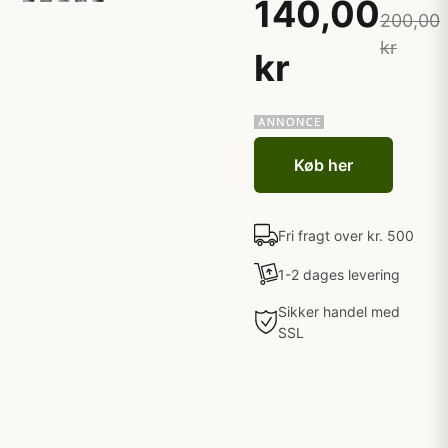
140,00
200,00
kr
kr
Køb her
Fri fragt over kr. 500
1-2 dages levering
Sikker handel med
SSL