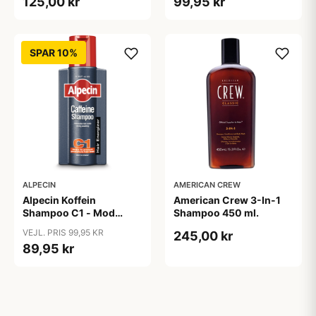
125,00 kr
99,95 kr
SPAR 10%
ALPECIN
AMERICAN CREW
Alpecin Koffein
American Crew 3-In-1
Shampoo C1 - Mod
Shampoo 450 ml.
Hårtab (375ml)
VEJL. PRIS 99,95 KR
245,00 kr
89,95 kr