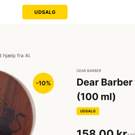
UDSALG
 hjælp fra AI.
DEAR BARBER
Dear Barber
-10%
(100 ml)
UDSALG
158,00 kr