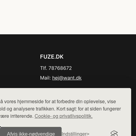
FUZE.DK
Tlf. 78768672
Mail:
hej@want.dk
Cookie- og privatlivspolitik
å vores hjemmeside for at forbedre din oplevelse, vise
ld og analysere trafikken. Kort sagt: for at siden fungerer
være irriterende.
Cookie- og privatlivspolitik.
r sælges ikke varer fra denne side - vi henviser til de shops,
Afvis ikke‑nødvendige
Indstillinger