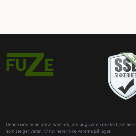
Denne side er en del af want.dk, der udgiver en række hjemmeside
som sælger varen. Vi har heller ikke varerne på lager.