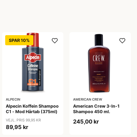
SPAR 10%
ALPECIN
AMERICAN CREW
Alpecin Koffein Shampoo
American Crew 3-In-1
C1 - Mod Hårtab (375ml)
Shampoo 450 ml.
VEJL. PRIS 99,95 KR
245,00 kr
89,95 kr