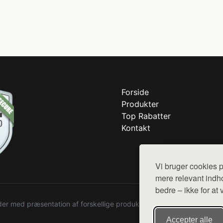
Forside
Produkter
Top Rabatter
Kontakt
Vi bruger cookies p
mere relevant indho
bedre – ikke for at 
r med præsentation af forskellige produkter fra diverse webshops. De
Accepter alle