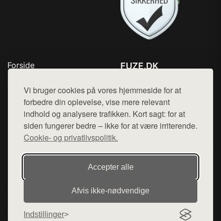
Forside
FUZE.DK
Produkter
Tlf. 78768672
Top Rabatter
Vi bruger cookies på vores hjemmeside for at
Mail:
hej@want.dk
Kontakt
forbedre din oplevelse, vise mere relevant
indhold og analysere trafikken. Kort sagt: for at
Cookie- og privatlivspolitik
siden fungerer bedre – ikke for at være irriterende.
Cookie- og privatlivspolitik.
Denne side er en del af want.dk, der udgiver en række
Accepter alle
hjemmesider med præsentation af forskellige produkter fra
diverse webshops. Der sælges ikke varer fra denne side - vi
Afvis ikke‑nødvendige
henviser til de shops, som sælger varen. Vi har heller ikke
varerne på lager.
Indstillinger