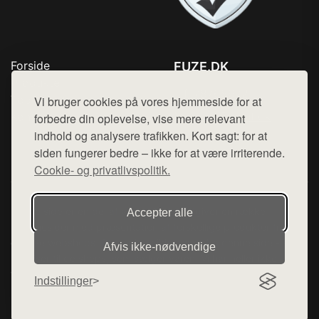
Forside
FUZE.DK
Produkter
Tlf. 78768672
Top Rabatter
Vi bruger cookies på vores hjemmeside for at
Mail:
hej@want.dk
Kontakt
forbedre din oplevelse, vise mere relevant
indhold og analysere trafikken. Kort sagt: for at
Cookie- og privatlivspolitik
siden fungerer bedre – ikke for at være irriterende.
Cookie- og privatlivspolitik.
Denne side er en del af want.dk, der udgiver en række
Accepter alle
hjemmesider med præsentation af forskellige produkter fra
diverse webshops. Der sælges ikke varer fra denne side - vi
Afvis ikke‑nødvendige
henviser til de shops, som sælger varen. Vi har heller ikke
varerne på lager.
Indstillinger
© 2026 fuze.dk. Alle rettigheder forbeholdes.