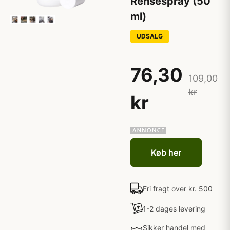
Rensespray (50
ml)
UDSALG
76,30
109,00
kr
kr
Køb her
Fri fragt over kr. 500
1-2 dages levering
Sikker handel med