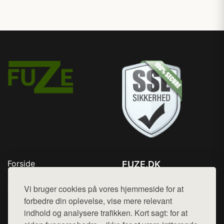
Forside
FUZE.DK
Produkter
Tlf. 78768672
Top Rabatter
Vi bruger cookies på vores hjemmeside for at
Mail:
hej@want.dk
Kontakt
forbedre din oplevelse, vise mere relevant
indhold og analysere trafikken. Kort sagt: for at
Cookie- og privatlivspolitik