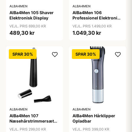
ALBA4MEN
ALBA4MEN
AlBa4Men 105 Shaver
AlBa4Men 106
Elektronisk Display
Professionel Elektronisk
Hårklipper
VEJL. PRIS 699,00 KR
VEJL. PRIS 1.499,00 KR
489,30 kr
1.049,30 kr
SPAR 30%
SPAR 30%
ALBA4MEN
ALBA4MEN
AlBa4Men 107
AlBa4Men Hårklipper
Næsehårstrimmersæt
Opladbar
Opladbar
VEJL. PRIS 299,00 KR
VEJL. PRIS 399,00 KR