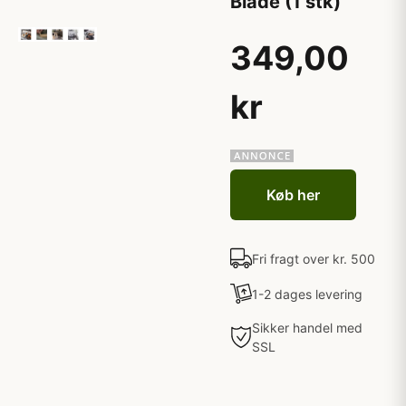
Blade (1 stk)
349,00
kr
Køb her
Fri fragt over kr. 500
1-2 dages levering
Sikker handel med
SSL