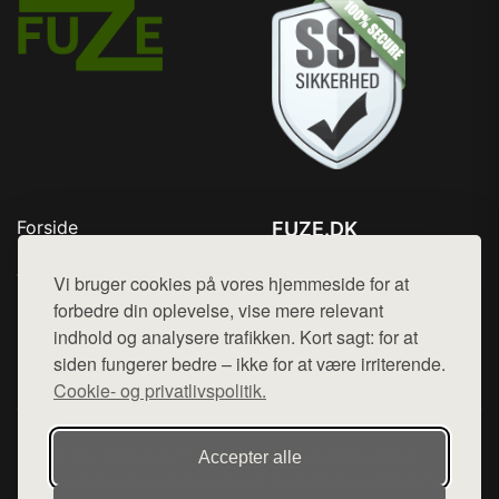
Forside
FUZE.DK
Produkter
Tlf. 78768672
Top Rabatter
Vi bruger cookies på vores hjemmeside for at
Mail:
hej@want.dk
Kontakt
forbedre din oplevelse, vise mere relevant
indhold og analysere trafikken. Kort sagt: for at
Cookie- og privatlivspolitik
siden fungerer bedre – ikke for at være irriterende.
Cookie- og privatlivspolitik.
Denne side er en del af want.dk, der udgiver en række
Accepter alle
hjemmesider med præsentation af forskellige produkter fra