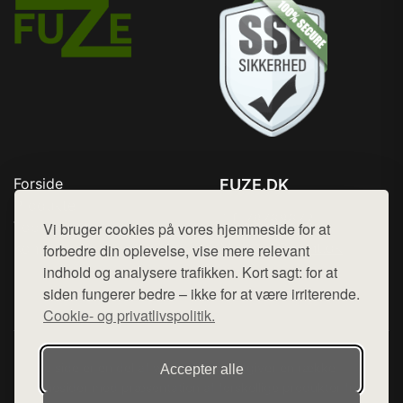
Forside
FUZE.DK
Produkter
Tlf. 78768672
Top Rabatter
Vi bruger cookies på vores hjemmeside for at
Mail:
hej@want.dk
Kontakt
forbedre din oplevelse, vise mere relevant
indhold og analysere trafikken. Kort sagt: for at
Cookie- og privatlivspolitik
siden fungerer bedre – ikke for at være irriterende.
Cookie- og privatlivspolitik.
Denne side er en del af want.dk, der udgiver en række
Accepter alle
hjemmesider med præsentation af forskellige produkter fra