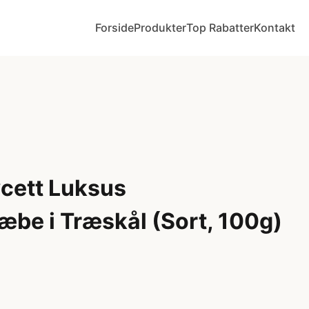
Forside
Produkter
Top Rabatter
Kontakt
cett Luksus
æbe i Træskål (Sort, 100g)