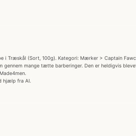
i Træskål (Sort, 100g). Kategori: Mærker > Captain Fawcett
am gennem mange tætte barberinger. Den er heldigvis blevet 
s Made4men.
 hjælp fra AI.