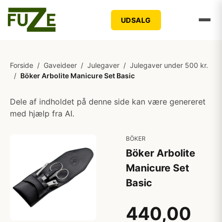
UDSALG
Forside
/
Gaveideer
/
Julegaver
/
Julegaver under 500 kr.
/
Böker Arbolite Manicure Set Basic
Dele af indholdet på denne side kan være genereret
med hjælp fra AI.
BÖKER
Böker Arbolite
Manicure Set
Basic
440,00