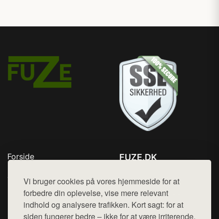
Forside
FUZE.DK
Produkter
Tlf. 78768672
Top Rabatter
Vi bruger cookies på vores hjemmeside for at
Mail:
hej@want.dk
Kontakt
forbedre din oplevelse, vise mere relevant
indhold og analysere trafikken. Kort sagt: for at
Cookie- og privatlivspolitik
siden fungerer bedre – ikke for at være irriterende.