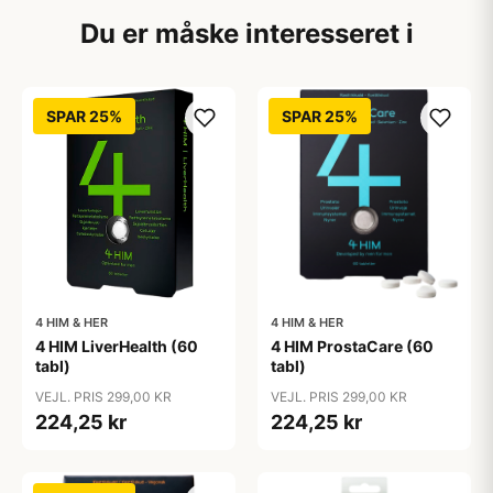
Du er måske interesseret i
SPAR 25%
SPAR 25%
4 HIM & HER
4 HIM & HER
4 HIM LiverHealth (60
4 HIM ProstaCare (60
tabl)
tabl)
VEJL. PRIS 299,00 KR
VEJL. PRIS 299,00 KR
224,25 kr
224,25 kr