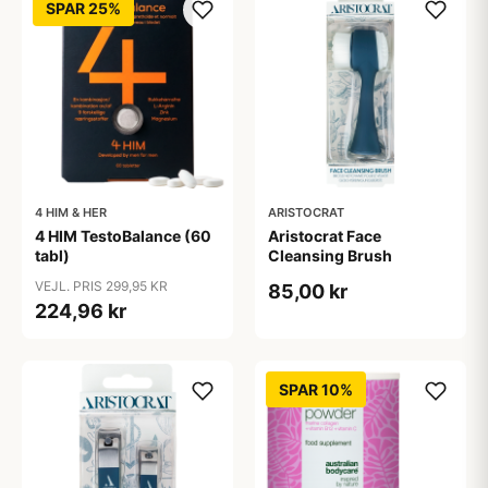
SPAR 25%
4 HIM & HER
ARISTOCRAT
4 HIM TestoBalance (60
Aristocrat Face
tabl)
Cleansing Brush
VEJL. PRIS 299,95 KR
85,00 kr
224,96 kr
SPAR 10%