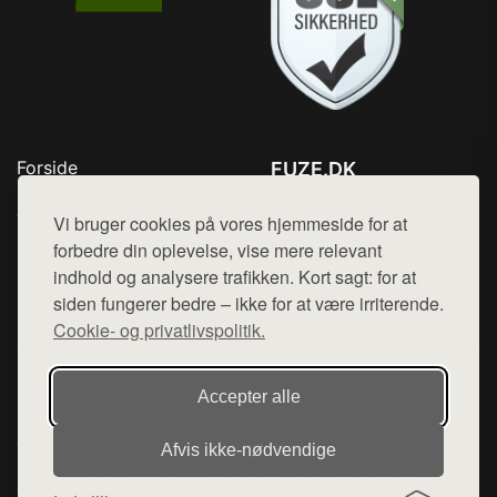
Forside
FUZE.DK
Produkter
Tlf. 78768672
Top Rabatter
Vi bruger cookies på vores hjemmeside for at
Mail:
hej@want.dk
Kontakt
forbedre din oplevelse, vise mere relevant
indhold og analysere trafikken. Kort sagt: for at
Cookie- og privatlivspolitik
siden fungerer bedre – ikke for at være irriterende.
Cookie- og privatlivspolitik.
Denne side er en del af want.dk, der udgiver en række
Accepter alle
hjemmesider med præsentation af forskellige produkter fra
diverse webshops. Der sælges ikke varer fra denne side - vi
Afvis ikke‑nødvendige
henviser til de shops, som sælger varen. Vi har heller ikke
varerne på lager.