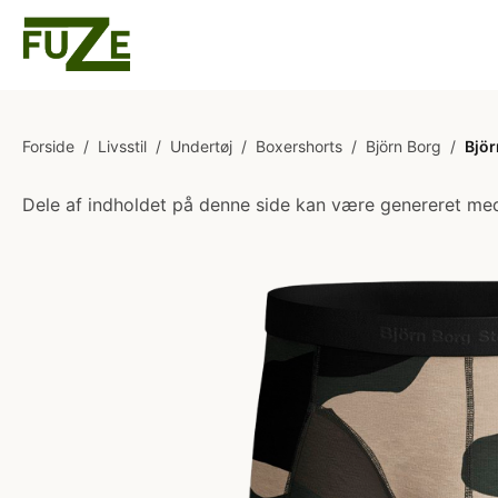
Forside
/
Livsstil
/
Undertøj
/
Boxershorts
/
Björn Borg
/
Björ
Dele af indholdet på denne side kan være genereret med