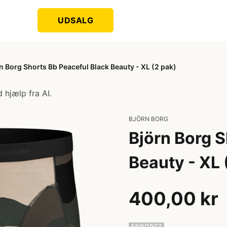
UDSALG
n Borg Shorts Bb Peaceful Black Beauty - XL (2 pak)
 hjælp fra AI.
BJÖRN BORG
Björn Borg S
Beauty - XL 
400,00 kr