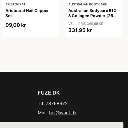
ARISTOCRAT
AUSTRALIAN BODYCARE
Aristocrat Nail Clipper
Australian Bodycare B12
Set
& Collagen Powder (250
g)
VEJL. PRIS 369,95 KR
99,00 kr
331,95 kr
FUZE.DK
Tlf. 78768672
Mail:
hej@want.dk
Cookie- og privatlivspolitik