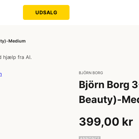
UDSALG
auty)-Medium
 hjælp fra AI.
BJÖRN BORG
Björn Borg 
Beauty)-Me
399,00 kr