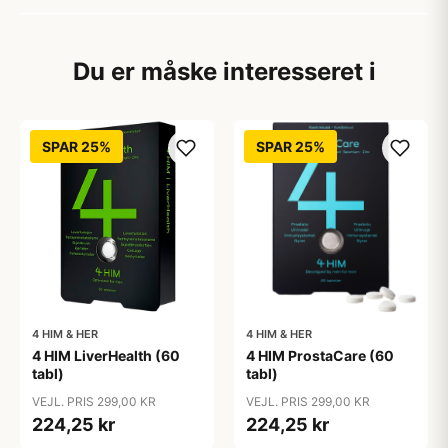
Du er måske interesseret i
SPAR 25%
SPAR 25%
4 HIM & HER
4 HIM & HER
4 HIM LiverHealth (60
4 HIM ProstaCare (60
tabl)
tabl)
VEJL. PRIS 299,00 KR
VEJL. PRIS 299,00 KR
224,25 kr
224,25 kr