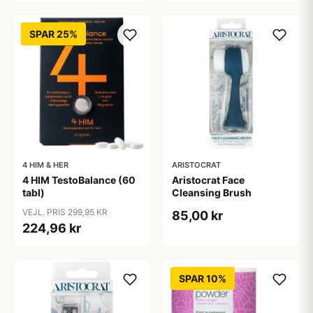
SPAR 25%
4 HIM & HER
ARISTOCRAT
4 HIM TestoBalance (60
Aristocrat Face
tabl)
Cleansing Brush
VEJL. PRIS 299,95 KR
85,00 kr
224,96 kr
SPAR 10%