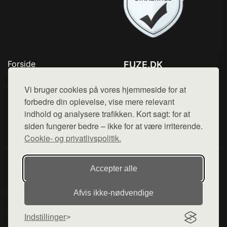
Forside
FUZE.DK
Produkter
Tlf. 78768672
Top Rabatter
Vi bruger cookies på vores hjemmeside for at
Mail:
hej@want.dk
Kontakt
forbedre din oplevelse, vise mere relevant
indhold og analysere trafikken. Kort sagt: for at
Cookie- og privatlivspolitik
siden fungerer bedre – ikke for at være irriterende.
Cookie- og privatlivspolitik.
Denne side er en del af want.dk, der udgiver en række
Accepter alle
hjemmesider med præsentation af forskellige produkter fra
diverse webshops. Der sælges ikke varer fra denne side - vi
Afvis ikke‑nødvendige
henviser til de shops, som sælger varen. Vi har heller ikke
varerne på lager.
Indstillinger