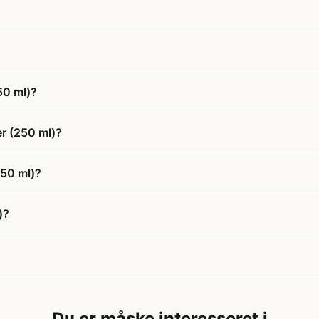
50 ml)?
er (250 ml)?
250 ml)?
)?
Du er måske interesseret i