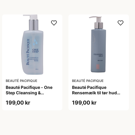
BEAUTÉ PACIFIQUE
BEAUTÉ PACIFIQUE
Beauté Pacifique - One
Beauté Pacifique
Step Cleansing &
Rensemælk til tør hud
Moisturizing Water (200
(200 ml)
199,00 kr
199,00 kr
ml)