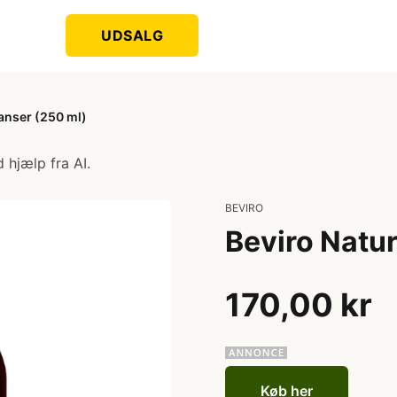
UDSALG
eanser (250 ml)
 hjælp fra AI.
BEVIRO
Beviro Natur
170,00 kr
Køb her