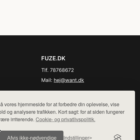
FUZE.DK
Tlf. 78768672
Mail:
hej@want.dk
Cookie- og privatlivspolitik
å vores hjemmeside for at forbedre din oplevelse, vise
ld og analysere trafikken. Kort sagt: for at siden fungerer
være irriterende.
Cookie- og privatlivspolitik.
r sælges ikke varer fra denne side - vi henviser til de shops,
Afvis ikke‑nødvendige
Indstillinger