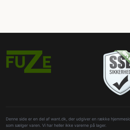
Denne side er en del af want.dk, der udgiver en række hjemmeside
som sælger varen. Vi har heller ikke varerne på lager.