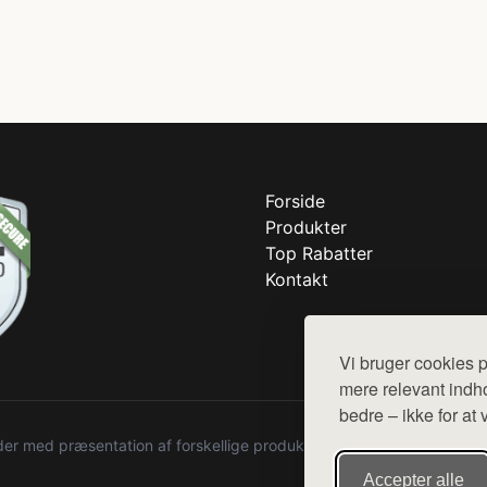
Forside
Produkter
Top Rabatter
Kontakt
Vi bruger cookies p
mere relevant indho
bedre – ikke for at 
r med præsentation af forskellige produkter fra diverse webshops. De
Accepter alle