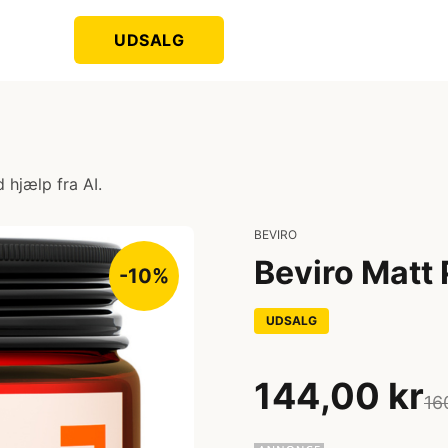
UDSALG
 hjælp fra AI.
BEVIRO
Beviro Matt 
-10%
UDSALG
144,00 kr
16