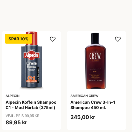
SPAR 10%
ALPECIN
AMERICAN CREW
Alpecin Koffein Shampoo
American Crew 3-In-1
C1 - Mod Hårtab (375ml)
Shampoo 450 ml.
VEJL. PRIS 99,95 KR
245,00 kr
89,95 kr