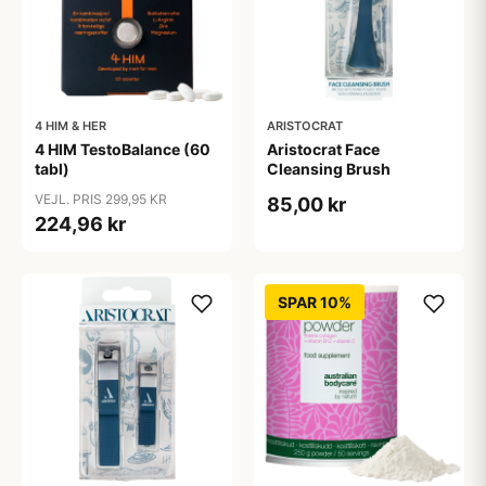
4 HIM & HER
ARISTOCRAT
4 HIM TestoBalance (60
Aristocrat Face
tabl)
Cleansing Brush
VEJL. PRIS 299,95 KR
85,00 kr
224,96 kr
SPAR 10%