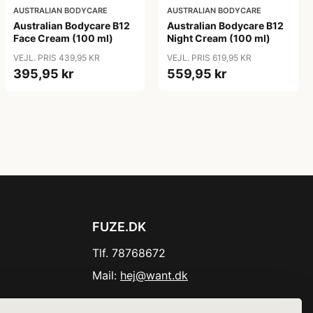
AUSTRALIAN BODYCARE
AUSTRALIAN BODYCARE
Australian Bodycare B12
Australian Bodycare B12
Face Cream (100 ml)
Night Cream (100 ml)
VEJL. PRIS 439,95 KR
VEJL. PRIS 619,95 KR
395,95 kr
559,95 kr
FUZE.DK
Tlf. 78768672
Mail:
hej@want.dk
Cookie- og privatlivspolitik