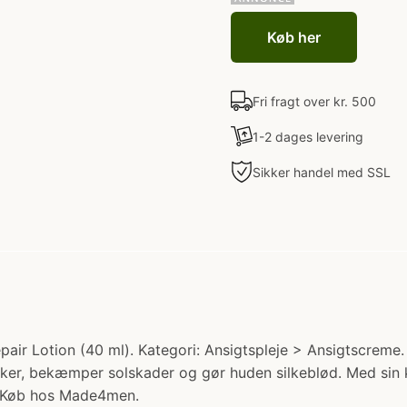
Køb her
Fri fragt over kr. 500
1-2 dages levering
Sikker handel med SSL
ir Lotion (40 ml). Kategori: Ansigtspleje > Ansigtscreme.
ynker, bekæmper solskader og gør huden silkeblød. Med sin 
n Køb hos Made4men.