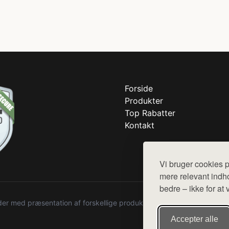
Forside
Produkter
Top Rabatter
Kontakt
Vi bruger cookies p
mere relevant indho
bedre – ikke for at 
r med præsentation af forskellige produkter fra diverse webshops. De
Accepter alle