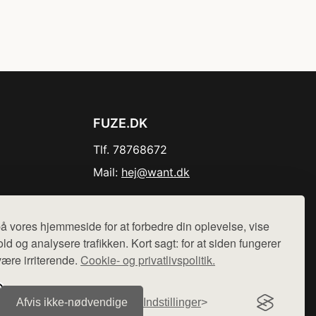
FUZE.DK
Tlf. 78768672
Mail:
hej@want.dk
Cookie- og privatlivspolitik
å vores hjemmeside for at forbedre din oplevelse, vise
ld og analysere trafikken. Kort sagt: for at siden fungerer
være irriterende.
Cookie- og privatlivspolitik.
r sælges ikke varer fra denne side - vi henviser til de shops,
Afvis ikke‑nødvendige
Indstillinger