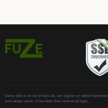
Denne side er en del af want.dk, der udgiver en række hjemmeside
som sælger varen. Vi har heller ikke varerne på lager.