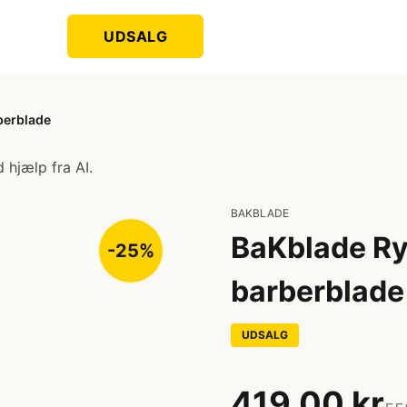
UDSALG
berblade
 hjælp fra AI.
BAKBLADE
BaKblade Ry
-25%
barberblade
UDSALG
419,00 kr