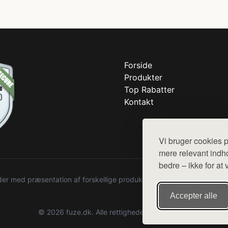
Forside
Produkter
Top Rabatter
Kontakt
Vi bruger cookies p
mere relevant indho
bedre – ikke for at 
r med præsentation af forskellige produkter fra diverse webshops. De
Accepter alle
© 2026 fuze.dk. Alle rettigheder forbeholdes.