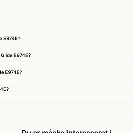
de E974E?
r Glide E974E?
ide E974E?
74E?
Du er måske interesseret i