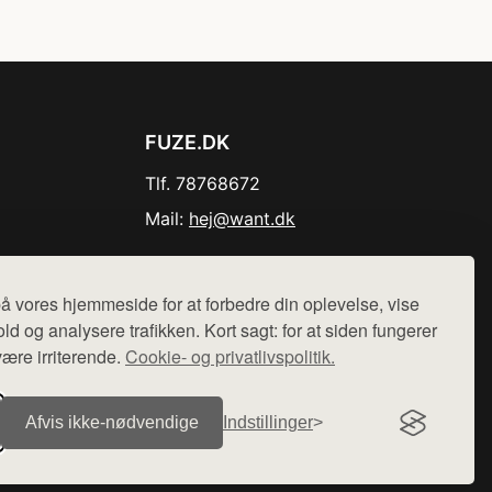
FUZE.DK
Tlf. 78768672
Mail:
hej@want.dk
Cookie- og privatlivspolitik
å vores hjemmeside for at forbedre din oplevelse, vise
ld og analysere trafikken. Kort sagt: for at siden fungerer
være irriterende.
Cookie- og privatlivspolitik.
r sælges ikke varer fra denne side - vi henviser til de shops,
Afvis ikke‑nødvendige
Indstillinger