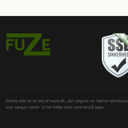
Denne side er en del af want.dk, der udgiver en række hjemmeside
som sælger varen. Vi har heller ikke varerne på lager.