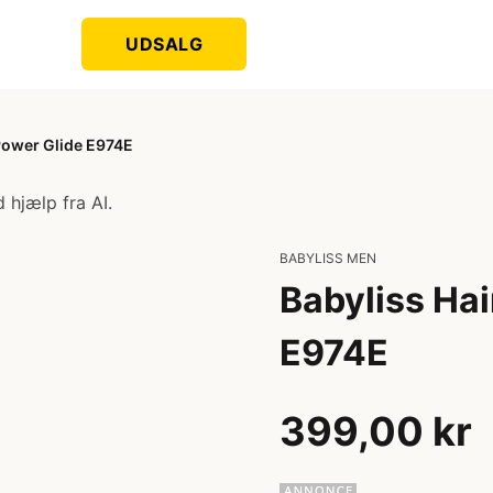
UDSALG
 Power Glide E974E
 hjælp fra AI.
BABYLISS MEN
Babyliss Hai
E974E
399,00 kr