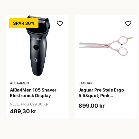
SPAR 30%
ALBA4MEN
JAGUAR
AlBa4Men 105 Shaver
Jaguar Pre Style Ergo
Elektronisk Display
5,5&quot; Pink
Udtyndersaks
VEJL. PRIS 699,00 KR
899,00 kr
489,30 kr