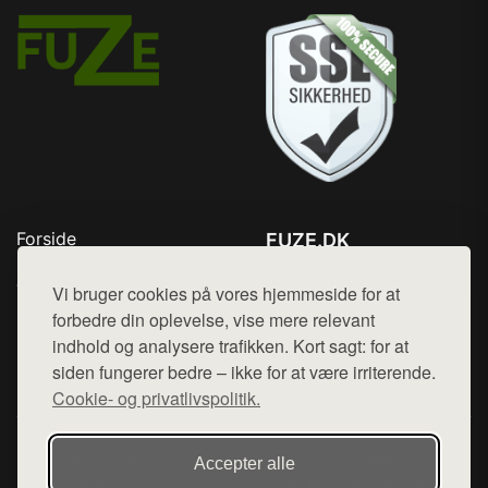
Forside
FUZE.DK
Produkter
Tlf. 78768672
Top Rabatter
Vi bruger cookies på vores hjemmeside for at
Mail:
hej@want.dk
Kontakt
forbedre din oplevelse, vise mere relevant
indhold og analysere trafikken. Kort sagt: for at
Cookie- og privatlivspolitik
siden fungerer bedre – ikke for at være irriterende.
Cookie- og privatlivspolitik.
Denne side er en del af want.dk, der udgiver en række
Accepter alle
hjemmesider med præsentation af forskellige produkter fra