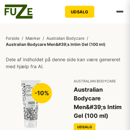
UDSALG
Forside
/
Mærker
/
Australian Bodycare
/
Australian Bodycare Men&#39;s Intim Gel (100 ml)
Dele af indholdet på denne side kan være genereret
med hjælp fra AI.
AUSTRALIAN BODYCARE
Australian
-10%
Bodycare
Men&#39;s Intim
Gel (100 ml)
UDSALG