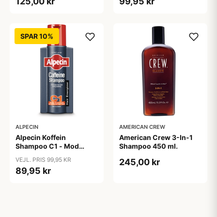
125,00 kr
99,95 kr
SPAR 10%
ALPECIN
AMERICAN CREW
Alpecin Koffein
American Crew 3-In-1
Shampoo C1 - Mod
Shampoo 450 ml.
Hårtab (375ml)
VEJL. PRIS 99,95 KR
245,00 kr
89,95 kr