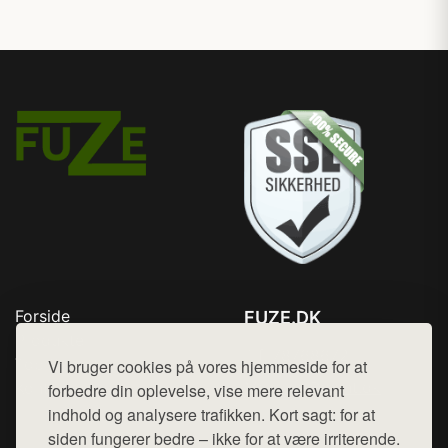
Forside
FUZE.DK
Produkter
Tlf. 78768672
Top Rabatter
Vi bruger cookies på vores hjemmeside for at
Mail:
hej@want.dk
Kontakt
forbedre din oplevelse, vise mere relevant
indhold og analysere trafikken. Kort sagt: for at
Cookie- og privatlivspolitik
siden fungerer bedre – ikke for at være irriterende.