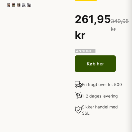
261,95
349,95
kr
kr
Køb her
Fri fragt over kr. 500
1-2 dages levering
Sikker handel med
SSL