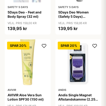
SAFETY 5 DAYS
SAFETY 5 DAYS
5Days Deo - Feet and
5Days Deo Women
Body Spray (32 ml)
(Safety 5 Days)
Antiperspirant
VEJL. PRIS 159,00 KR
VEJL. PRIS 159,95 KR
139,95 kr
139,95 kr
SPAR 20%
SPAR 20%
AVIVIR
ANDIS
AVIVIR Aloe Vera Sun
Andis Single Magnet
Lotion SPF30 (150 ml)
Aftstandskamme (2.25
mm & 4.5 mm)
VEJL. PRIS 174,95 KR
VEJL. PRIS 109,00 KR