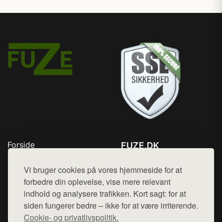
Forside
FUZE.DK
Produkter
Tlf. 78768672
Top Rabatter
Vi bruger cookies på vores hjemmeside for at
Mail:
hej@want.dk
Kontakt
forbedre din oplevelse, vise mere relevant
indhold og analysere trafikken. Kort sagt: for at
Cookie- og privatlivspolitik
siden fungerer bedre – ikke for at være irriterende.
Cookie- og privatlivspolitik.