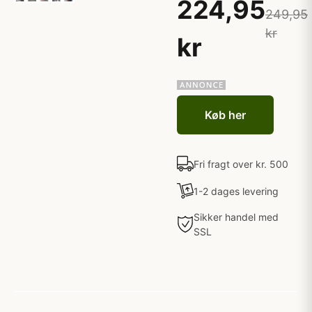
224,95
249,95
kr
kr
Køb her
Fri fragt over kr. 500
1-2 dages levering
Sikker handel med
SSL