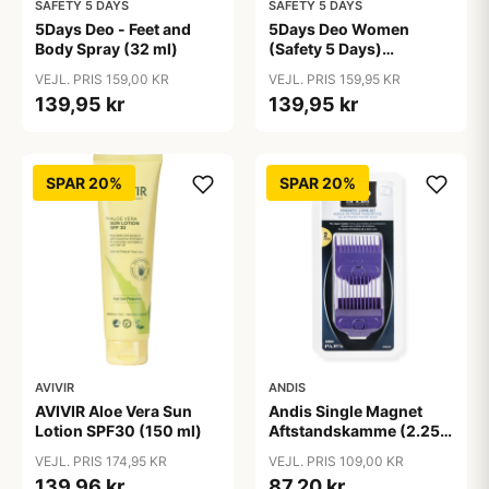
SAFETY 5 DAYS
SAFETY 5 DAYS
5Days Deo - Feet and
5Days Deo Women
Body Spray (32 ml)
(Safety 5 Days)
Antiperspirant
VEJL. PRIS 159,00 KR
VEJL. PRIS 159,95 KR
139,95 kr
139,95 kr
SPAR 20%
SPAR 20%
AVIVIR
ANDIS
AVIVIR Aloe Vera Sun
Andis Single Magnet
Lotion SPF30 (150 ml)
Aftstandskamme (2.25
mm & 4.5 mm)
VEJL. PRIS 174,95 KR
VEJL. PRIS 109,00 KR
139,96 kr
87,20 kr