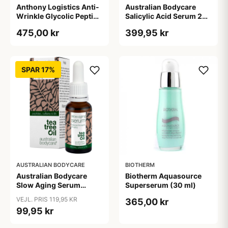
Anthony Logistics Anti-
Australian Bodycare
Wrinkle Glycolic Peptide
Salicylic Acid Serum 2%
Serum (30 ml)
(100 ml)
475,00 kr
399,95 kr
SPAR 17%
AUSTRALIAN BODYCARE
BIOTHERM
Australian Bodycare
Biotherm Aquasource
Slow Aging Serum
Superserum (30 ml)
Peptides, Caffeine & B5
VEJL. PRIS 119,95 KR
365,00 kr
(30 ml)
99,95 kr