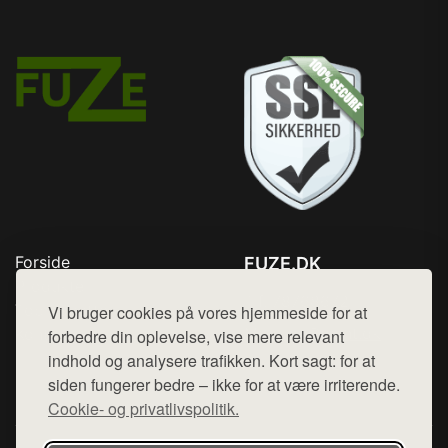
Forside
FUZE.DK
Produkter
Tlf. 78768672
Top Rabatter
Vi bruger cookies på vores hjemmeside for at
Mail:
hej@want.dk
Kontakt
forbedre din oplevelse, vise mere relevant
indhold og analysere trafikken. Kort sagt: for at
Cookie- og privatlivspolitik
siden fungerer bedre – ikke for at være irriterende.
Cookie- og privatlivspolitik.